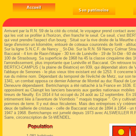
Arrivant par la R.N. 59 de la cité du cristal, le voyageur prend contact avec 
qui les voit se profiler à l'horizon, d'en franchir le seuil. Ce seuil, c'est
qui veut prendre l'aspect d'un bourg : Situé sur la rive droite de la Meurthe
large d'environ un kilomètre, entouré de coteaux couronnés de forêt - altit
Sur la ligne S.N.C.F. de Nancy _ St-Diè. Sur la R.N. 59 Nancy Colmar Str
Baccarat - 4 km de Raon-l'étape - 30 km de Lunéville - 19 de St-Diè - 60 d
100 de Strasbourg. Sa superficie de 1968 ha 45 la classe cinquième des
l'arrondissement, plus importante que Lunéville et Baccarat. On retrouv
BERTICI-CAMPUS ( la plaine de Béatrice) en 939, qui dépendait alors de V
l'abbaye de Senones - le plus vieux titre existant est de 1253. Il concerne 
rue du même nom. Dépendant du temporel de l'évêché de Metz, sur son territo
1341, un combat opposa ce dernier Ademar de Montel au duc Raoul de Lorr
Deneuvre dépendaient. Bertrichamps a été rattaché à la France en 1636.
opposèrent au Clairupt les lanciers bavarois aux gardes nationaux mobiles 
tireurs de Neuilly. En 1914 il fut occupé du 24 août au 12 septembre. En 
intimement liée à l'aventure de Viombois " maquis tragique ". On y cultivait
pommes de terre. Il y eut deux féculeries. Mais des entreprises s'y créèrent 
deux de taillerie de cristaux - celle de Baccarat vécut de 1894 à 1954 - un 
1947 à 1968. Bertrichamps est jumelé depuis 1973 avec ALSWEILLER R.F.A
Sarre, circonscription de St-WENDEL.
1 081 habitants